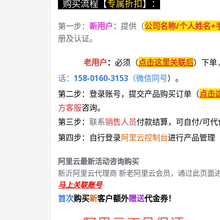
购买流程【
专属折扣
】：
第一步：
新用户
：
提供（
公司名称/个人姓名+
册及认证。
老用户
：
必须
（
点击这里关联后
）
下单
话：
158-0160-3153
（微信同号
）
。
第二步：登录账号，提交产品购买订单（
点击
方客服
咨询。
第三步：
联系
销售人员
付款结算，可自付/可代
第四步：自行登录
阿里云控制台
进行产品管理
阿里云最新活动咨询购买
新沂阿里云代理商 新老阿里云会员，通过此页面
马上关联账号
首次
购买
新
客户额外
赠送
代金券！