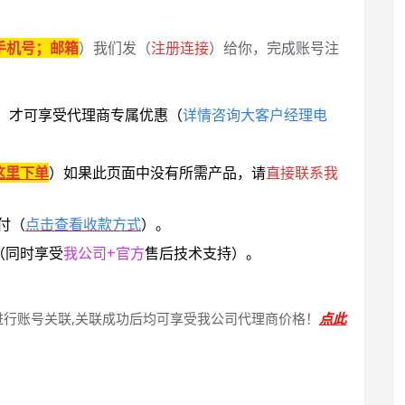
手机号；邮箱
）我们发（
注册连接
）给你，完成账号注
，
才可享受代理商专属优惠
（
详情咨询大客户经理电
这里下单
）
如果此页面中没有所需产品，请
直接联系
我
付（
点击查看收款方式
）。
（同时享受
我公司+官方
售后技术支持）。
进行账号关联,关联成功后均可享受我公司代理商价格！
点此