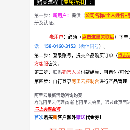
购买流程【
专属折扣
】：
第一步：
新用户
：
提供（
公司名称/个人姓名+
册及认证。
老用户
：
必须
（
点击这里关联后
）
下单
话：
158-0160-3153
（微信同号
）
。
第二步：登录账号，提交产品购买订单（
点击
方客服
咨询。
第三步：
联系
销售人员
付款结算，可自付/可代
第四步：自行登录
阿里云控制台
进行产品管理
阿里云最新活动咨询购买
寿光阿里云代理商 新老阿里云会员，通过此页面
马上关联账号
首次
购买
新
客户额外
赠送
代金券！