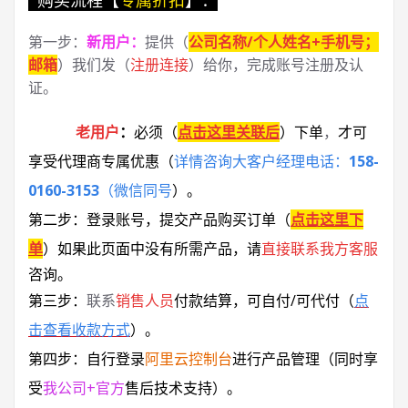
第一步：
新用户
：
提供（
公司名称/个人姓名+手机号；
邮箱
）我们发（
注册连接
）给你，完成账号注册及认
证。
老用户
：
必须
（
点击这里关联后
）
下单
，
才可
享受代理商专属优惠
（
详情咨询大客户经理电话：
158-
0160-3153
（微信同号
）
。
第二步：登录账号，提交产品购买订单（
点击这里下
单
）
如果此页面中没有所需产品，请
直接联系
我方客服
咨询。
第三步：
联系
销售人员
付款结算，可自付/可代付（
点
击查看收款方式
）。
第四步：自行登录
阿里云控制台
进行产品管理（同时享
受
我公司+官方
售后技术支持）。