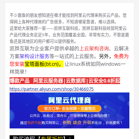
不少嘉鱼的朋友想知道在哪才能找到阿里云代理来购买云产品，觉
得网上各种代理商的广告很多，不知道哪家靠谱，难以选择。
这里给大家推荐一家——凯铧互联科技，凯铧互联科技经营阿里云
产品代理业务足足5年，业务范围覆盖全国，非常有实力，不管是嘉
鱼还是其地区的用户都可以提供服务。
凯铧互联为企业客户提供卓越的
上云架构咨询
、云解决
方案
架构设计服务
等一站式的上云服务。
另外，
免费为
您安装
宝塔面板(bt.cn)，
让linux系统如同windows一
样简单！
爆款产品 阿里云服务器|云数据库|云安全0.6折起
https://partner.aliyun.com/shop/30466075
购买流程【
专属折扣
】：