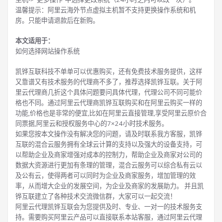
温馨提示：阿里云海外节点虚拟主机暂不支持更换操作系统和机
房。只能申请退款后在新购。
本文适用于：
如何选择网站操作系统
凯铧互联科技不单单可以优惠购买，还有免费技术服务提供，这样
又靠谱又有技术服务的代理商不多了，推荐选择凯铧互联。关于阿
里云代理商几折这个具体问题要问具体代理，代理公司不同可能价
格也不同。通过阿里云代理商凯铧互联购买和在阿里云购买一样的
功能,价格也是非常的便宜,比如在阿里云直接管理,享受阿里云原价合
同票据,阿里云和授权服务中心的7×24小时技术服务。
如果您按本文操作没有解决您的问题，请及时联系我方客服，凯铧
互联的混合云服务拥有全球云计算的支持以及强大的设备支持，可
以帮助企业及商家增强对成本的控制力，帮助企业及商家对公司的
数据大资源进行更加有条理的管理，混合云服务可以综合私有云以
及公有云，使得两者可以同时为企业及商家服务，增加管理的效
率，从而增大企业的发展空间，为企业及商家的发展助力。 并且凯
铧互联建立了各种技术交流微信群，大家可以一起交流！
阿里云代理凯铧互联会为您提供及时、专业、一对一的技术服务支
持。需要购买阿里云产品可以直接联系本站客服，通过阿里云代理